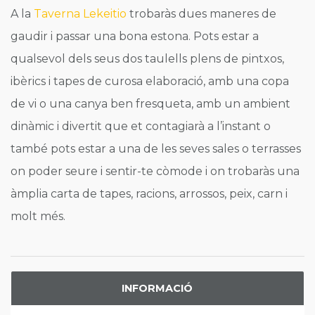
A la
Taverna Lekeitio
trobaràs dues maneres de
gaudir i passar una bona estona. Pots estar a
qualsevol dels seus dos taulells plens de pintxos,
ibèrics i tapes de curosa elaboració, amb una copa
de vi o una canya ben fresqueta, amb un ambient
dinàmic i divertit que et contagiarà a l’instant o
també pots estar a una de les seves sales o terrasses
on poder seure i sentir-te còmode i on trobaràs una
àmplia carta de tapes, racions, arrossos, peix, carn i
molt més.
INFORMACIÓ