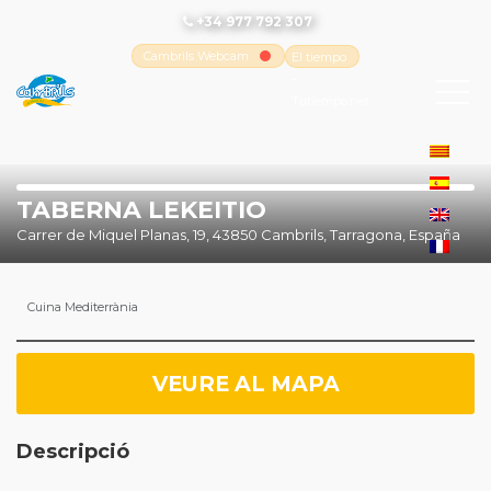
+34 977 792 307
Cambrils Webcam
El tiempo
-
Tutiempo.net
TABERNA LEKEITIO
Carrer de Miquel Planas, 19, 43850 Cambrils, Tarragona, España
Cuina Mediterrània
VEURE AL MAPA
Descripció