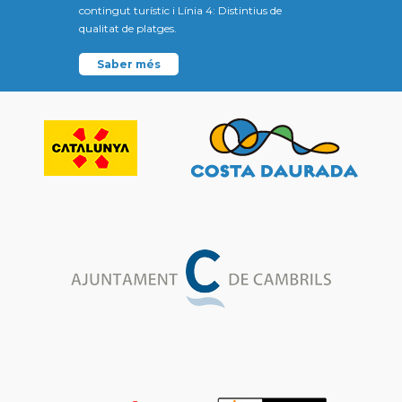
contingut turístic i Línia 4: Distintius de
qualitat de platges.
Saber més