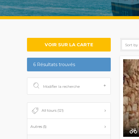
VOIR SUR LA CARTE
6 Résultats trouvés
Modifier la recherche
All tours
(121)
Autres
(5)