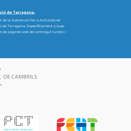
ció de Tarragona.
t de la Subvenció Per a Activitats de
ió de Tarragona. Específicament a dues
ació de pàgines web de contingut turístic i