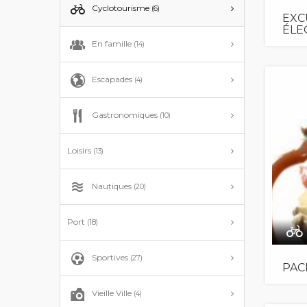
Cyclotourisme
(6)
EXC
ÉLE
En famille
(14)
Escapades
(4)
Gastronomiques
(10)
Loisirs
(13)
Nautiques
(20)
Port
(18)
Sportives
(27)
PAC
Vieille Ville
(4)