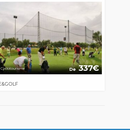
337
Cyclotourisme
De
E&GOLF