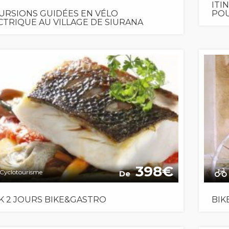
ITI
URSIONS GUIDÉES EN VÉLO
POU
CTRIQUE AU VILLAGE DE SIURANA
398
Cyclotourisme
De
K 2 JOURS BIKE&GASTRO
BIK