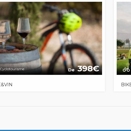
398
Cyclotourisme
De
E&VIN
BIK