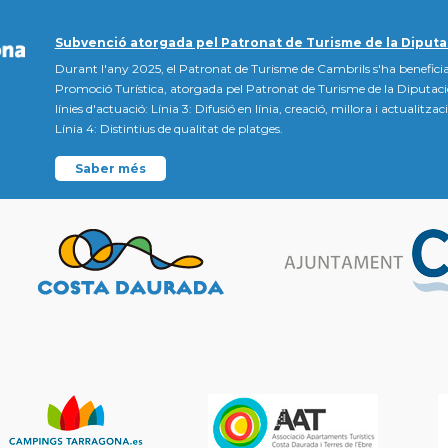
Subvenció atorgada pel Patronat de Turisme de la Diputa
Durant l'any 2025, el Patronat de Turisme de Cambrils s'ha beneficia
Promoció Turística, atorgada pel Patronat de Turisme de la Diputac
línies d'actuació: Línia 3: Difusió en línia, creació, millora i actualitz
Línia 4: Distintius de qualitat de platges.
Saber més