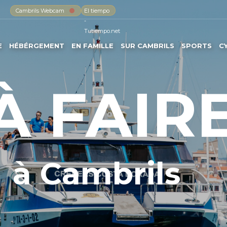
Cambrils Webcam
El tiempo
-
Tutiempo.net
E
HÉBÉRGEMENT
EN FAMILLE
SUR CAMBRILS
SPORTS
C
À FAIR
à Cambrils