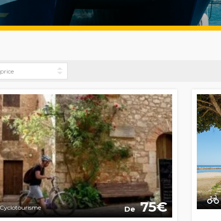
75
Cyclotourisme
De