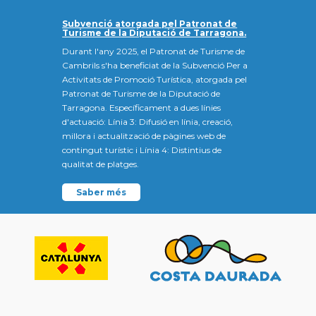
Subvenció atorgada pel Patronat de
Turisme de la Diputació de Tarragona.
Durant l'any 2025, el Patronat de Turisme de
Cambrils s'ha beneficiat de la Subvenció Per a
Activitats de Promoció Turística, atorgada pel
Patronat de Turisme de la Diputació de
Tarragona. Específicament a dues línies
d'actuació: Línia 3: Difusió en línia, creació,
millora i actualització de pàgines web de
contingut turístic i Línia 4: Distintius de
qualitat de platges.
Saber més