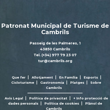
Patronat Municipal de Turisme de
Cambrils
Passeig de les Palmeres, 1
43850 Cambrils
Tel. (+34) 977 79 23 07
tur@cambrils.org
Que fer
Allotjament
En Família
Esports
Cicloturisme
Gastronomia
Platges
Sobre
Cambrils
Avís Legal
Política de privacitat
+ Info protecció de
dades personals
Política de cookies
Plànol de
Cambrils