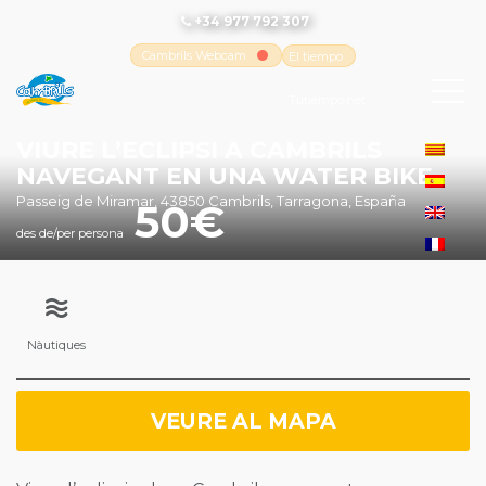
+34 977 792 307
Cambrils Webcam
El tiempo
-
Tutiempo.net
VIURE L’ECLIPSI A CAMBRILS
NAVEGANT EN UNA WATER BIKE
Passeig de Miramar, 43850 Cambrils, Tarragona, España
50
des de/per persona
Nàutiques
VEURE AL MAPA