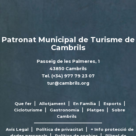
Patronat Municipal de Turisme de
Cambrils
Passeig de les Palmeres, 1
43850 Cambrils
Tel. (+34) 977 79 23 07
tur@cambrils.org
Que fer
Allotjament
En Família
Esports
Cicloturisme
Gastronomia
Platges
Sobre
Cambrils
Avís Legal
Política de privacitat
+ Info protecció de
dades personals
Política de cookies
Plànol de