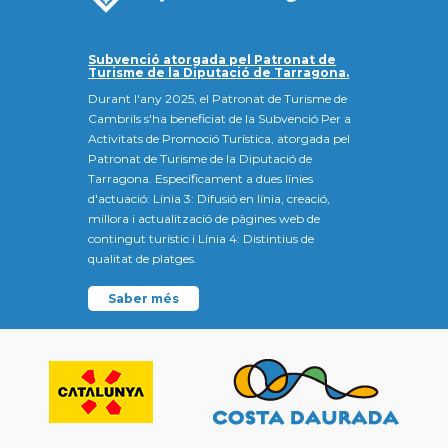
Subvenció atorgada pel Patronat de
Turisme de la Diputació de Tarragona.
Durant l'any 2025, el Patronat de Turisme de
Cambrils s'ha beneficiat de la Subvenció Per a
Activitats de Promoció Turística, atorgada pel
Patronat de Turisme de la Diputació de
Tarragona. Específicament a dues línies
d'actuació: Línia 3: Difusió en línia, creació,
millora i actualització de pàgines web de
contingut turístic i Línia 4: Distintius de
qualitat de platges.
Saber més