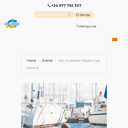
+34 977 792 307
Cambrils Webcam
El tiempo
-
Tutiempo.net
Home
Events
Vela Accessible Regata Copa
Catalana