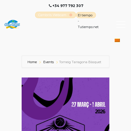
+34 977 792 307
Cambrils Webcam
El tiempo
-
Tutiempo.net
Home
Events
Torneig Tarragona Bàsquet