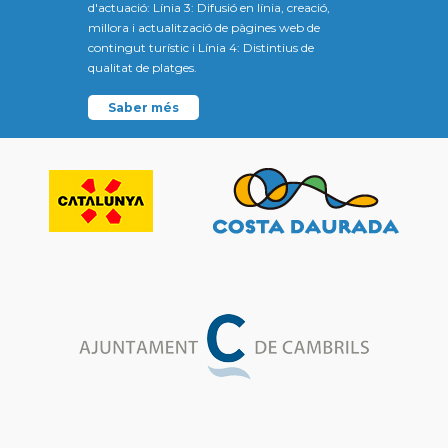
d'actuació: Línia 3: Difusió en línia, creació,
millora i actualització de pàgines web de
contingut turístic i Línia 4: Distintius de
qualitat de platges.
Saber més