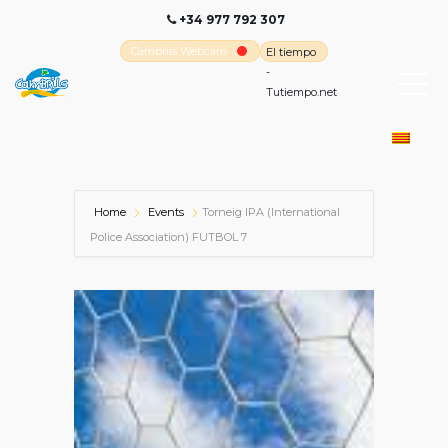
+34 977 792 307
Cambrils Webcam
El tiempo
-
Tutiempo.net
Home
Events
Torneig IPA (International
Police Association) FUTBOL 7