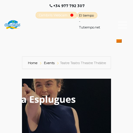
+34 977 792 307
Cambrils Webcam
El tiempo
-
Tutiempo.net
Home
Events
Teatre Teatro Theatre Théâtre