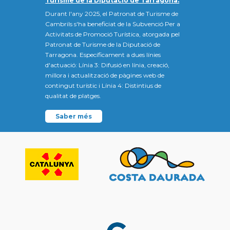
Turisme de la Diputació de Tarragona.
Durant l'any 2025, el Patronat de Turisme de
Cambrils s'ha beneficiat de la Subvenció Per a
Activitats de Promoció Turística, atorgada pel
Patronat de Turisme de la Diputació de
Tarragona. Específicament a dues línies
d'actuació: Línia 3: Difusió en línia, creació,
millora i actualització de pàgines web de
contingut turístic i Línia 4: Distintius de
qualitat de platges.
Saber més