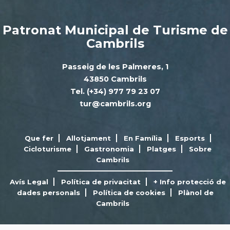
Patronat Municipal de Turisme de
Cambrils
Passeig de les Palmeres, 1
43850 Cambrils
Tel. (+34) 977 79 23 07
tur@cambrils.org
Que fer
Allotjament
En Família
Esports
Cicloturisme
Gastronomia
Platges
Sobre
Cambrils
Avís Legal
Política de privacitat
+ Info protecció de
dades personals
Política de cookies
Plànol de
Cambrils