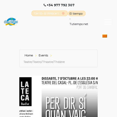
+34 977 792 307
Cambrils Webcam
El tiempo
-
Tutiempo.net
Home
Events
Teatre/Teatro/Theatre/Théâtre