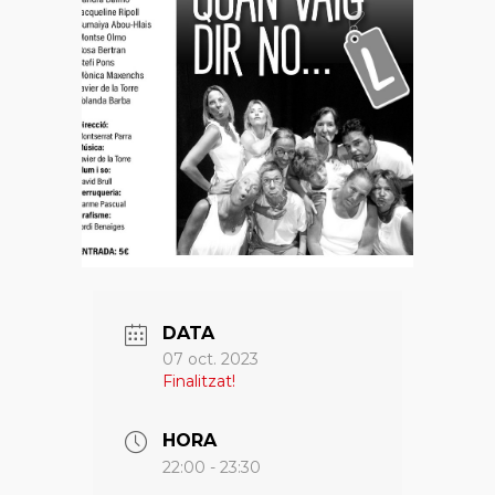
DATA
07 oct. 2023
Finalitzat!
HORA
22:00 - 23:30