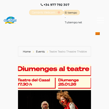
+34 977 792 307
Cambrils Webcam
El tiempo
-
Tutiempo.net
Home
Events
Teatre Teatro Theatre Théâtre