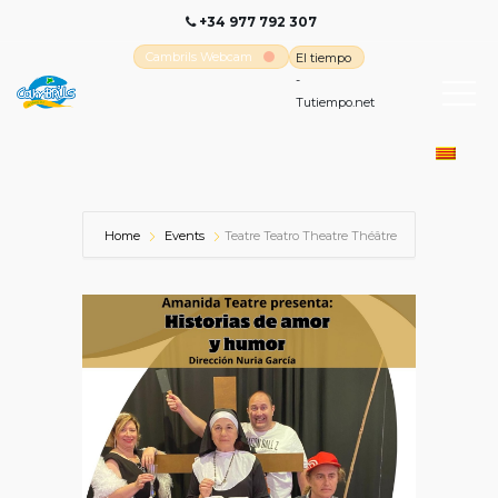
+34 977 792 307
Cambrils Webcam
El tiempo
-
Tutiempo.net
Home
Events
Teatre Teatro Theatre Théâtre