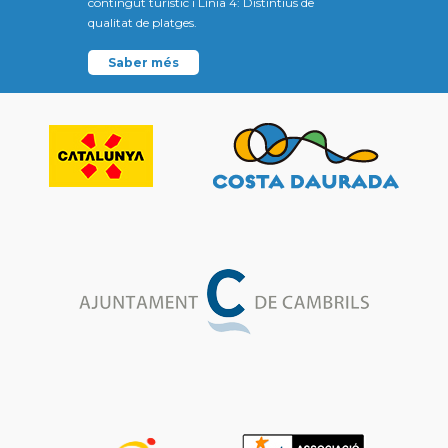
contingut turístic i Línia 4: Distintius de
qualitat de platges.
Saber més