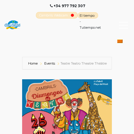
+34 977 792 307
Cambrils Webcam
El tiempo
-
Tutiempo.net
Home
Events
Teatre Teatro Theatre Théâtre