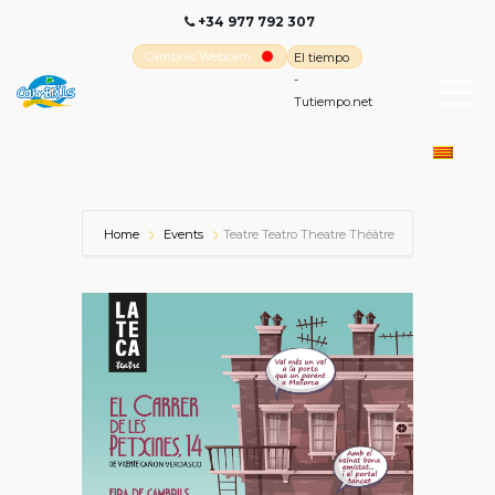
+34 977 792 307
Cambrils Webcam
El tiempo
-
Tutiempo.net
Home
Events
Teatre Teatro Theatre Théâtre