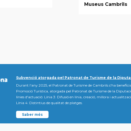
Museus Cambrils
Subvenció atorgada pel Patronat de Turisme de la Diputa
Durant l'any 2025, el Patronat de Turisme de Cambrils s'ha beneficia
Promoció Turística, atorgada pel Patronat de Turisme de la Diputac
línies d'actuació: Línia 3: Difusió en línia, creació, millora i actualitz
Línia 4: Distintius de qualitat de platges.
Saber més