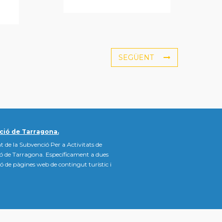
SEGÜENT
ció de Tarragona.
t de la Subvenció Per a Activitats de
ió de Tarragona. Específicament a dues
ació de pàgines web de contingut turístic i