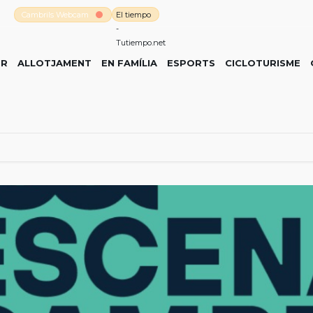
Cambrils Webcam
El tiempo
-
Tutiempo.net
ER
ALLOTJAMENT
EN FAMÍLIA
ESPORTS
CICLOTURISME