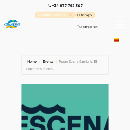
+34 977 792 307
Cambrils Webcam
El tiempo
-
Tutiempo.net
Home
Events
Teatre Scena Cambrils: El
Sopar dels Idiotes