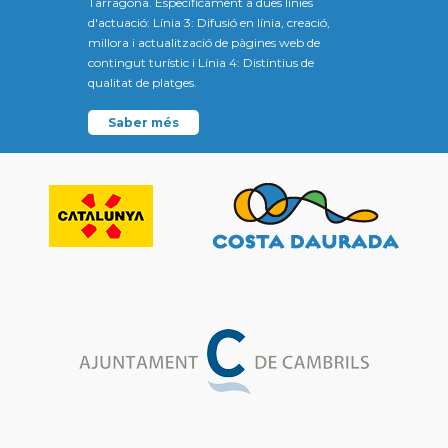
Tarragona. Específicament a dues línies
d'actuació: Línia 3: Difusió en línia, creació,
millora i actualització de pàgines web de
contingut turístic i Línia 4: Distintius de
qualitat de platges.
Saber més