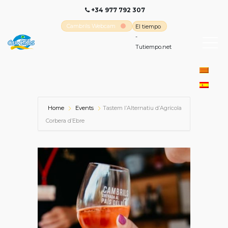
+34 977 792 307
Cambrils Webcam
El tiempo
-
Tutiempo.net
Home
Events
Tastem l’Alternatiu d’Agrícola
Corbera d’Ebre