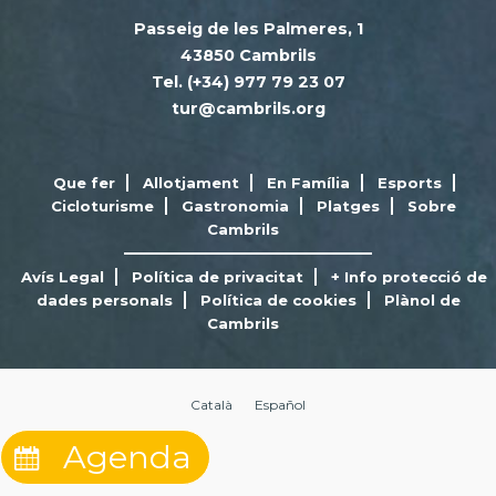
Passeig de les Palmeres, 1
43850 Cambrils
Tel. (+34) 977 79 23 07
tur@cambrils.org
Que fer
Allotjament
En Família
Esports
Cicloturisme
Gastronomia
Platges
Sobre
Cambrils
Avís Legal
Política de privacitat
+ Info protecció de
dades personals
Política de cookies
Plànol de
Cambrils
Català
Español