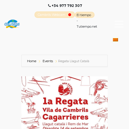
+34 977 792 307
Cambrils Webcam
El tiempo
-
Tutiempo.net
Home
Events
Regata Llagut Català