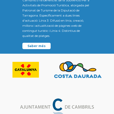
Cambrils s'ha beneficiat de la Subvenció Per a
Activitats de Promoció Turística, atorgada pel
Patronat de Turisme de la Diputació de
Tarragona. Específicament a dues línies
d'actuació: Línia 3: Difusió en línia, creació,
millora i actualització de pàgines web de
contingut turístic i Línia 4: Distintius de
qualitat de platges.
Saber més