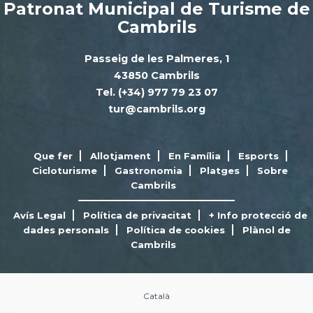
Patronat Municipal de Turisme de
Cambrils
Passeig de les Palmeres, 1
43850 Cambrils
Tel. (+34) 977 79 23 07
tur@cambrils.org
Que fer
Allotjament
En Família
Esports
Cicloturisme
Gastronomia
Platges
Sobre
Cambrils
Avís Legal
Política de privacitat
+ Info protecció de
dades personals
Política de cookies
Plànol de
Cambrils
Català