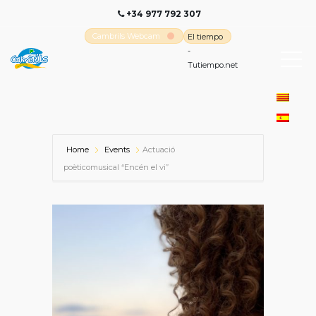
+34 977 792 307
Cambrils Webcam
El tiempo
-
Tutiempo.net
Home
Events
Actuació
poèticomusical “Encén el vi”