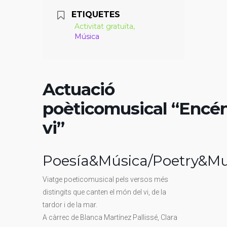
ETIQUETES
Activitat gratuïta,
Música
Actuació
poèticomusical “Encén
vi”
Poesía&Música/Poetry&Mu
Viatge poeticomusical pels versos més
distingits que canten el món del vi, de la
tardor i de la mar.
A càrrec de Blanca Martínez Pallissé, Clara