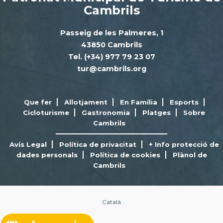
Cambrils
Passeig de les Palmeres, 1
43850 Cambrils
Tel. (+34) 977 79 23 07
tur@cambrils.org
Que fer
Allotjament
En Família
Esports
Cicloturisme
Gastronomia
Platges
Sobre
Cambrils
Avís Legal
Política de privacitat
+ Info protecció de
dades personals
Política de cookies
Plànol de
Cambrils
Català