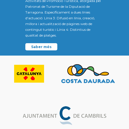
Activitats de Promoció Turística, atorgada pel
Patronat de Turisme de la Diputació de
Tarragona. Específicament a dues línies
d'actuació: Línia 3: Difusió en línia, creació,
millora i actualització de pàgines web de
contingut turístic i Línia 4: Distintius de
qualitat de platges.
Saber més