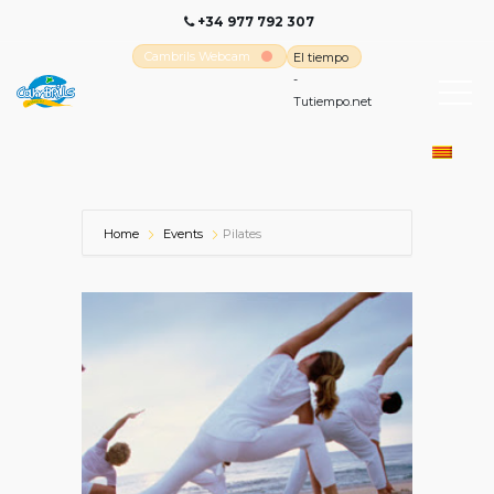
+34 977 792 307
Cambrils Webcam
El tiempo
-
Tutiempo.net
Home
Events
Pilates