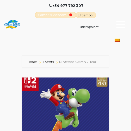
+34 977 792 307
Cambrils Webcam
El tiempo
-
Tutiempo.net
Home
Events
Nintendo Switch 2 Tour