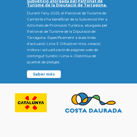
Subvenció atorgada pel Patronat de
Turisme de la Diputació de Tarragona.
Durant l'any 2025, el Patronat de Turisme de
Cambrils s'ha beneficiat de la Subvenció Per a
Activitats de Promoció Turística, atorgada pel
Patronat de Turisme de la Diputació de
Tarragona. Específicament a dues línies
d'actuació: Línia 3: Difusió en línia, creació,
millora i actualització de pàgines web de
contingut turístic i Línia 4: Distintius de
qualitat de platges.
Saber més