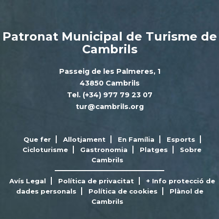
Patronat Municipal de Turisme de
Cambrils
Passeig de les Palmeres, 1
43850 Cambrils
Tel. (+34) 977 79 23 07
tur@cambrils.org
Que fer
Allotjament
En Família
Esports
Cicloturisme
Gastronomia
Platges
Sobre
Cambrils
Avís Legal
Política de privacitat
+ Info protecció de
dades personals
Política de cookies
Plànol de
Cambrils