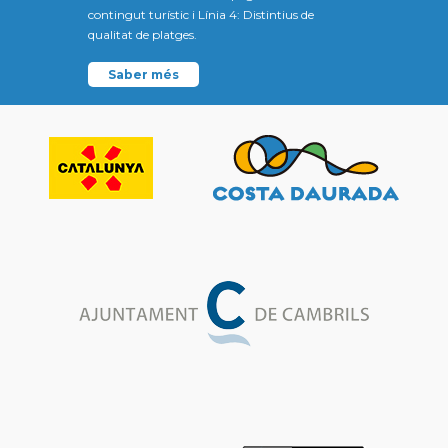
contingut turístic i Línia 4: Distintius de
qualitat de platges.
Saber més