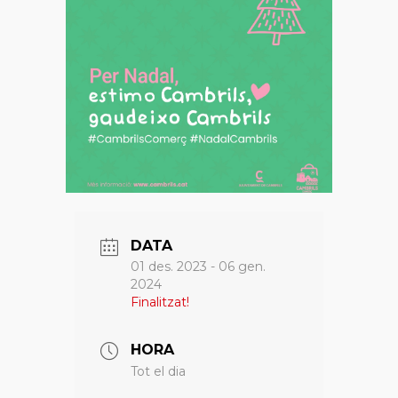
DATA
01 des. 2023
- 06 gen.
2024
Finalitzat!
HORA
Tot el dia