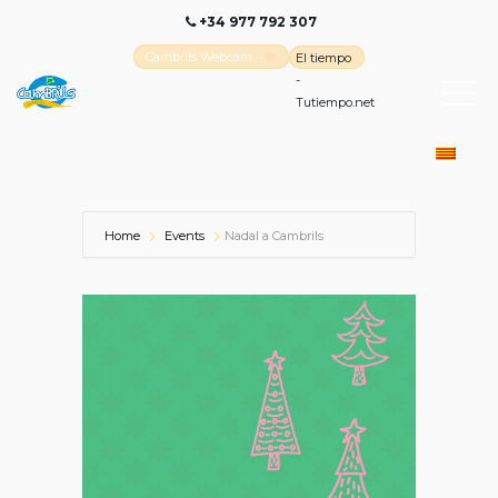
+34 977 792 307
Cambrils Webcam
El tiempo
-
Tutiempo.net
Home
Events
Nadal a Cambrils