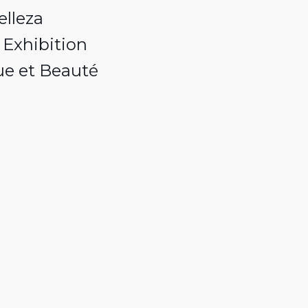
elleza
 Exhibition
ue et Beauté