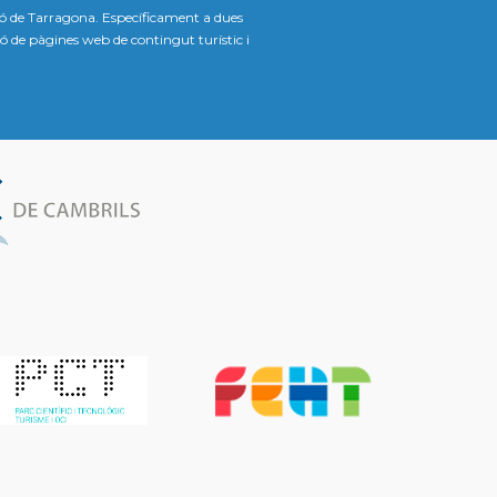
ió de Tarragona. Específicament a dues
ació de pàgines web de contingut turístic i