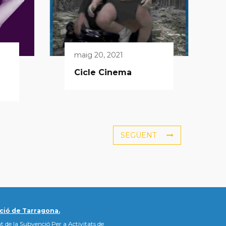
maig 20, 2021
Cicle Cinema
SEGÜENT
ció de Tarragona.
t de la Subvenció Per a Activitats de