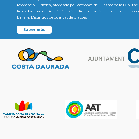
Promoció Turística, atorgada pel Patronat de Turisme de la Diputac
línies d'actuació: Línia 3: Difusió en línia, creació, millora i actualitz
Línia 4: Distintius de qualitat de platges.
Saber més