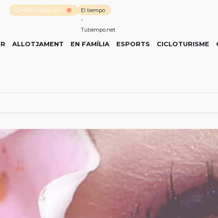
Cambrils Webcam
El tiempo
-
Tutiempo.net
ER
ALLOTJAMENT
EN FAMÍLIA
ESPORTS
CICLOTURISME