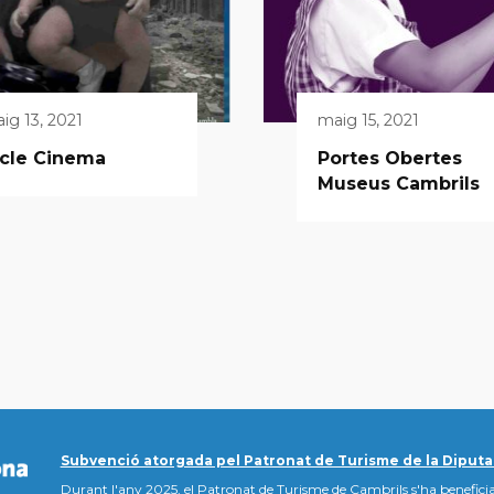
ig 13, 2021
maig 15, 2021
icle Cinema
Portes Obertes
Museus Cambrils
Subvenció atorgada pel Patronat de Turisme de la Diputa
Durant l'any 2025, el Patronat de Turisme de Cambrils s'ha beneficia