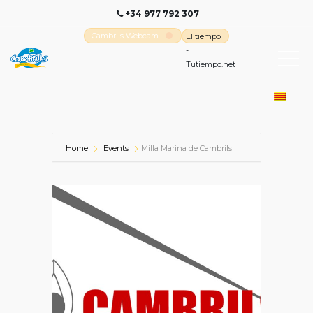
+34 977 792 307
Cambrils Webcam
El tiempo
-
Tutiempo.net
Home
Events
Milla Marina de Cambrils