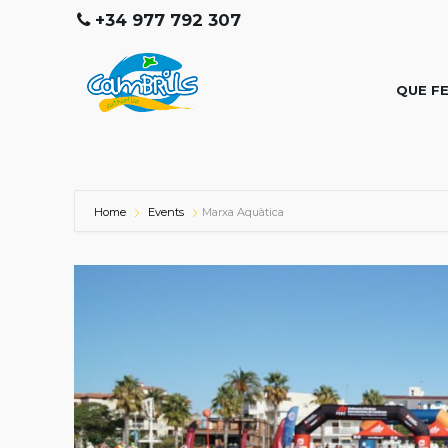
+34 977 792 307
QUE F
Home
Events
Marxa Aquàtica