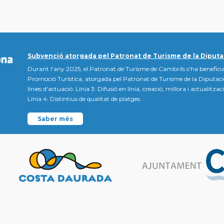
Subvenció atorgada pel Patronat de Turisme de la Diputa
Durant l'any 2025, el Patronat de Turisme de Cambrils s'ha beneficia
Promoció Turística, atorgada pel Patronat de Turisme de la Diputac
línies d'actuació: Línia 3: Difusió en línia, creació, millora i actualitz
Línia 4: Distintius de qualitat de platges.
Saber més