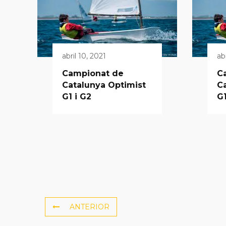
abril 10, 2021
abr
Campionat de
C
Catalunya Optimist
Ca
G1 i G2
G1
ANTERIOR