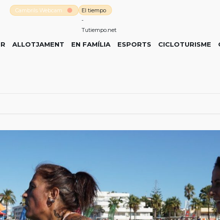
Cambrils Webcam
El tiempo
-
Tutiempo.net
ER
ALLOTJAMENT
EN FAMÍLIA
ESPORTS
CICLOTURISME