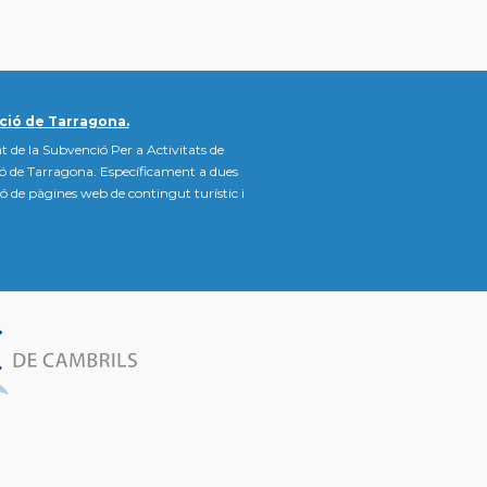
ció de Tarragona.
t de la Subvenció Per a Activitats de
ió de Tarragona. Específicament a dues
ació de pàgines web de contingut turístic i