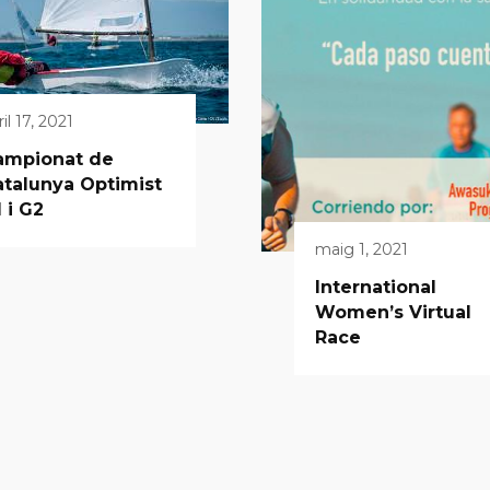
il 17, 2021
ampionat de
talunya Optimist
 i G2
maig 1, 2021
International
Women’s Virtual
Race