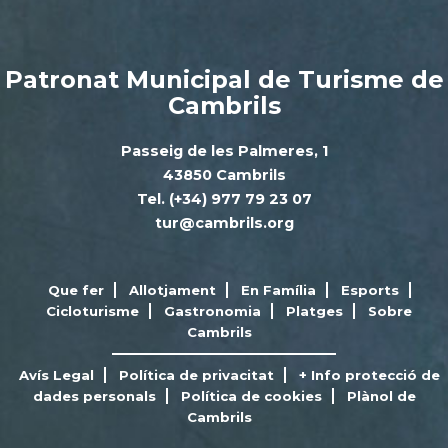
Patronat Municipal de Turisme de
Cambrils
Passeig de les Palmeres, 1
43850 Cambrils
Tel. (+34) 977 79 23 07
tur@cambrils.org
Que fer
Allotjament
En Família
Esports
Cicloturisme
Gastronomia
Platges
Sobre
Cambrils
Avís Legal
Política de privacitat
+ Info protecció de
dades personals
Política de cookies
Plànol de
Cambrils