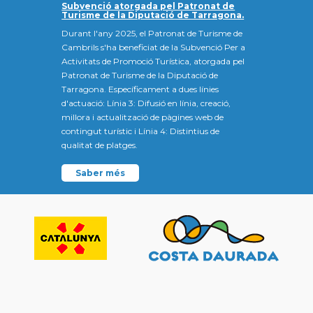
Subvenció atorgada pel Patronat de
Turisme de la Diputació de Tarragona.
Durant l'any 2025, el Patronat de Turisme de
Cambrils s'ha beneficiat de la Subvenció Per a
Activitats de Promoció Turística, atorgada pel
Patronat de Turisme de la Diputació de
Tarragona. Específicament a dues línies
d'actuació: Línia 3: Difusió en línia, creació,
millora i actualització de pàgines web de
contingut turístic i Línia 4: Distintius de
qualitat de platges.
Saber més