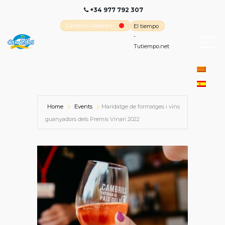
+34 977 792 307
Cambrils Webcam
El tiempo
-
Tutiempo.net
Home
Events
Maridatge de formatges i vins
guanyadors dels Premis Vinari 2022