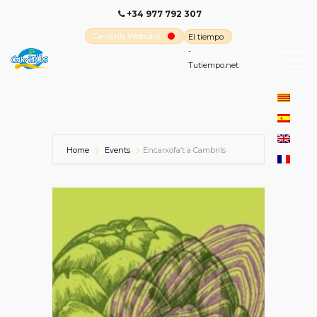
+34 977 792 307
Cambrils Webcam
El tiempo
-
Tutiempo.net
Home
Events
Encarxofa’t a Cambrils