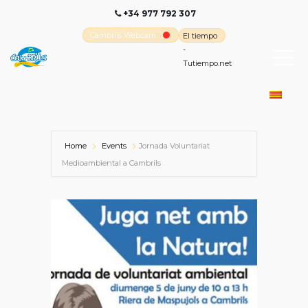
+34 977 792 307
Cambrils Webcam
El tiempo
-
Tutiempo.net
Home
Events
Jornada Voluntariat
Medioambiental a Cambrils