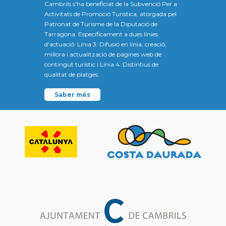
Cambrils s'ha beneficiat de la Subvenció Per a
Activitats de Promoció Turística, atorgada pel
Patronat de Turisme de la Diputació de
Tarragona. Específicament a dues línies
d'actuació: Línia 3: Difusió en línia, creació,
millora i actualització de pàgines web de
contingut turístic i Línia 4: Distintius de
qualitat de platges.
Saber més