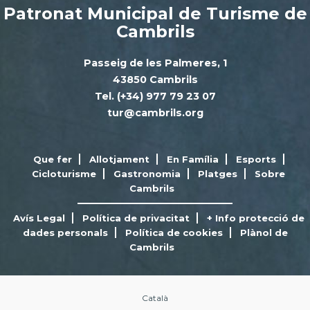
Patronat Municipal de Turisme de
Cambrils
Passeig de les Palmeres, 1
43850 Cambrils
Tel. (+34) 977 79 23 07
tur@cambrils.org
Que fer
Allotjament
En Família
Esports
Cicloturisme
Gastronomia
Platges
Sobre
Cambrils
Avís Legal
Política de privacitat
+ Info protecció de
dades personals
Política de cookies
Plànol de
Cambrils
Català