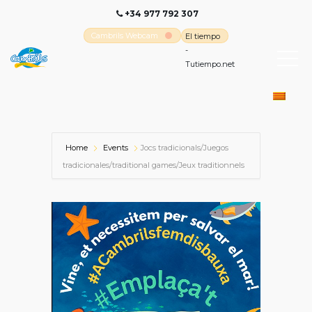
+34 977 792 307
Cambrils Webcam
El tiempo
-
Tutiempo.net
Home
Events
Jocs tradicionals/Juegos
tradicionales/traditional games/Jeux traditionnels