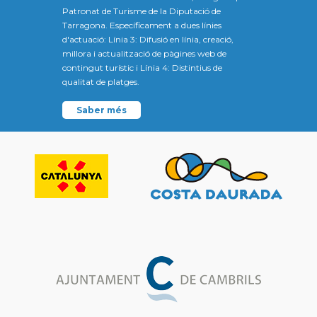
Patronat de Turisme de la Diputació de
Tarragona. Específicament a dues línies
d'actuació: Línia 3: Difusió en línia, creació,
millora i actualització de pàgines web de
contingut turístic i Línia 4: Distintius de
qualitat de platges.
Saber més