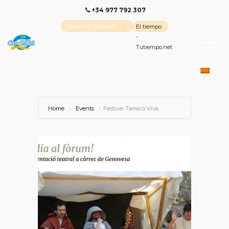
+34 977 792 307
Cambrils Webcam
El tiempo
-
Tutiempo.net
Home
Events
Festival Tarraco Viva