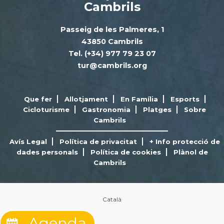
Cambrils
Passeig de les Palmeres, 1
43850 Cambrils
Tel. (+34) 977 79 23 07
tur@cambrils.org
Que fer
Allotjament
En Família
Esports
Cicloturisme
Gastronomia
Platges
Sobre
Cambrils
Avís Legal
Política de privacitat
+ Info protecció de
dades personals
Política de cookies
Plànol de
Cambrils
Català