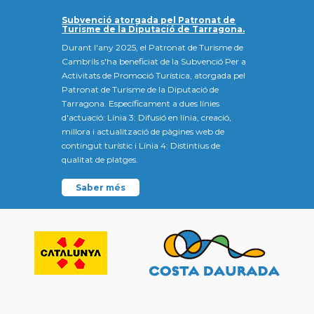
Subvenció atorgada pel Patronat de
Turisme de la Diputació de Tarragona.
Durant l'any 2025, el Patronat de Turisme de
Cambrils s'ha beneficiat de la Subvenció Per a
Activitats de Promoció Turística, atorgada pel
Patronat de Turisme de la Diputació de
Tarragona. Específicament a dues línies
d'actuació: Línia 3: Difusió en línia, creació,
millora i actualització de pàgines web de
contingut turístic i Línia 4: Distintius de
qualitat de platges.
Saber més