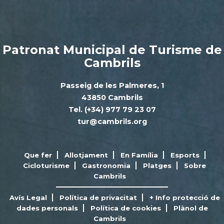
Patronat Municipal de Turisme de
Cambrils
Passeig de les Palmeres, 1
43850 Cambrils
Tel. (+34) 977 79 23 07
tur@cambrils.org
Que fer
Allotjament
En Família
Esports
Cicloturisme
Gastronomia
Platges
Sobre
Cambrils
Avís Legal
Política de privacitat
+ Info protecció de
dades personals
Política de cookies
Plànol de
Cambrils