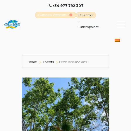
+34 977 792 307
Cambrils Webcam
El tiempo
-
Tutiempo.net
Home
Events
Festa dels Indians