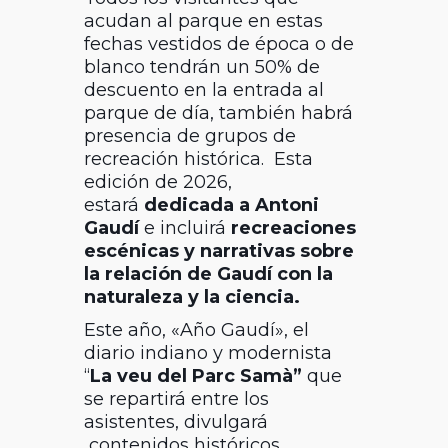
acudan al parque en estas
fechas vestidos de época o de
blanco tendrán un 50% de
descuento en la entrada al
parque de día, también habrá
presencia de grupos de
recreación histórica. Esta
edición de 2026,
estará
dedicada a Antoni
Gaudí
e incluirá
recreaciones
escénicas y narrativas sobre
la relación de Gaudí con la
naturaleza y la ciencia.
Este año, «Año Gaudí», el
diario indiano y modernista
“
La veu del Parc Samà”
que
se repartirá entre los
asistentes, divulgará
contenidos históricos,