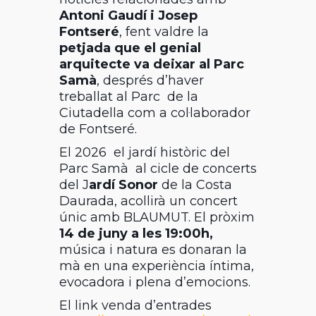
Antoni Gaudí i Josep
Fontseré
, fent valdre la
petjada que el genial
arquitecte va deixar al Parc
Samà
, després d’haver
treballat al Parc de la
Ciutadella com a col·laborador
de Fontseré.
El 2026 el jardí històric del
Parc Samà al cicle de concerts
del J
ardí Sonor
de la Costa
Daurada, acollirà un concert
únic amb BLAUMUT. El pròxim
14 de juny a les 19:00h,
música i natura es donaran la
mà en una experiència íntima,
evocadora i plena d’emocions.
El link venda d’entrades