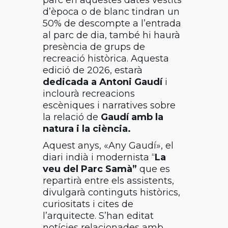
parc en aquestes dates vestits
d’època o de blanc tindran un
50% de descompte a l’entrada
al parc de dia, també hi haurà
presència de grups de
recreació històrica. Aquesta
edició de 2026, estarà
dedicada a Antoni Gaudí
i
inclourà recreacions
escèniques i narratives sobre
la relació de
Gaudí amb la
natura i la ciència.
Aquest anys, «Any Gaudí», el
diari indià i modernista “
La
veu del Parc Samà”
que es
repartirà entre els assistents,
divulgarà continguts històrics,
curiositats i cites de
l’arquitecte. S’han editat
notícies relacionades amb