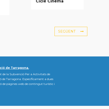
Cicle Cinema
SEGÜENT
ció de Tarragona.
t de la Subvenció Per a Activitats de
ió de Tarragona. Específicament a dues
ació de pàgines web de contingut turístic i