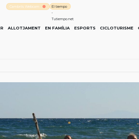
Cambrils Webcam
El tiempo
-
Tutiempo.net
ER
ALLOTJAMENT
EN FAMÍLIA
ESPORTS
CICLOTURISME