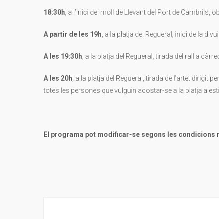
18:30h
, a l’inici del moll de Llevant del Port de Cambrils
A partir de les 19h
, a la platja del Regueral, inici de la div
A les 19:30h
, a la platja del Regueral, tirada del rall a c
A les 20h
, a la platja del Regueral, tirada de l’artet dir
totes les persones que vulguin acostar-se a la platja a est
El programa pot modificar-se segons les condicions