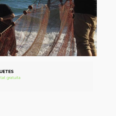
UETES
itat gratuïta