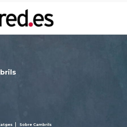
brils
latges
Sobre Cambrils