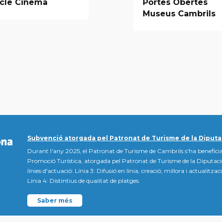
icle Cinema
Portes Obertes
Museus Cambrils
Subvenció atorgada pel Patronat de Turisme de la Diputa
Durant l'any 2025, el Patronat de Turisme de Cambrils s'ha beneficia
Promoció Turística, atorgada pel Patronat de Turisme de la Diputac
línies d'actuació: Línia 3: Difusió en línia, creació, millora i actualitz
Línia 4: Distintius de qualitat de platges.
Saber més