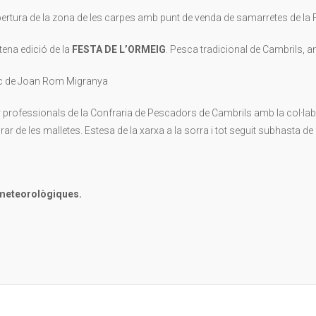
, obertura de la zona de les carpes amb punt de venda de samarretes de la Fe
uitena edició de la
FESTA DE L’ORMEIG
. Pesca tradicional de Cambrils, am
àrrec de Joan Rom Migranya
igit per professionals de la Confraria de Pescadors de Cambrils amb la col
irar de les malletes. Estesa de la xarxa a la sorra i tot seguit subhasta d
 meteorològiques.