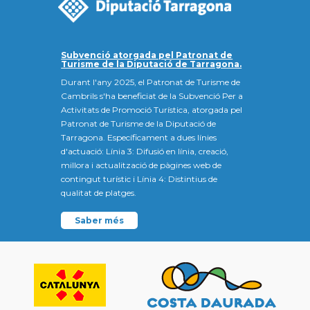
Subvenció atorgada pel Patronat de
Turisme de la Diputació de Tarragona.
Durant l'any 2025, el Patronat de Turisme de
Cambrils s'ha beneficiat de la Subvenció Per a
Activitats de Promoció Turística, atorgada pel
Patronat de Turisme de la Diputació de
Tarragona. Específicament a dues línies
d'actuació: Línia 3: Difusió en línia, creació,
millora i actualització de pàgines web de
contingut turístic i Línia 4: Distintius de
qualitat de platges.
Saber més