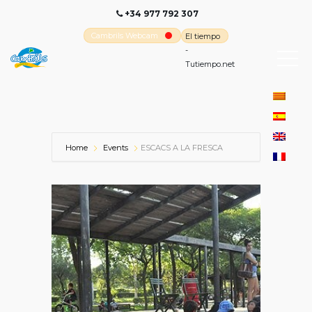
+34 977 792 307
Cambrils Webcam
El tiempo
-
Tutiempo.net
Home
Events
ESCACS A LA FRESCA