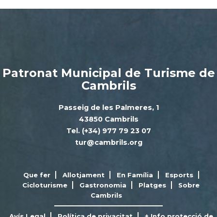
Patronat Municipal de Turisme de
Cambrils
Passeig de les Palmeres, 1
43850 Cambrils
Tel. (+34) 977 79 23 07
tur@cambrils.org
Que fer
Allotjament
En Família
Esports
Cicloturisme
Gastronomia
Platges
Sobre
Cambrils
Avís Legal
Política de privacitat
+ Info protecció de