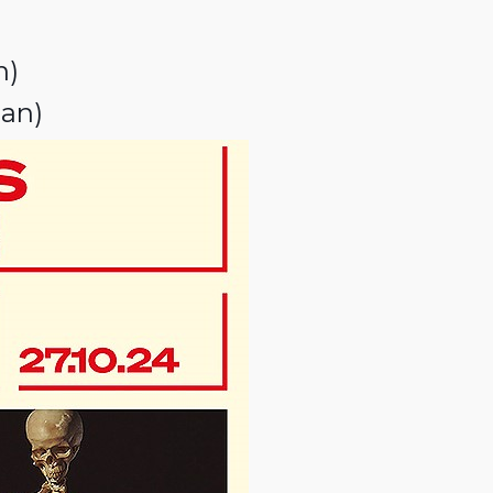
n)
lan)