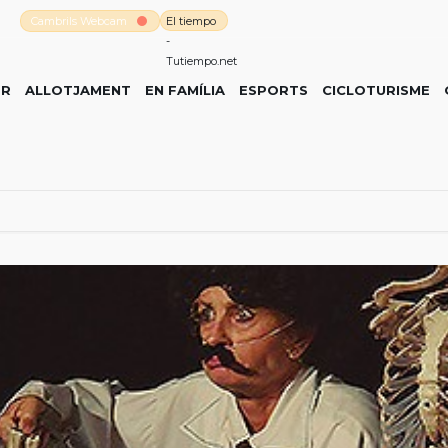
Cambrils Webcam
El tiempo
-
Tutiempo.net
ER
ALLOTJAMENT
EN FAMÍLIA
ESPORTS
CICLOTURISME