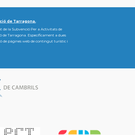
ció de Tarragona.
t de la Subvenció Per a Activitats de
ió de Tarragona. Específicament a dues
ació de pàgines web de contingut turístic i