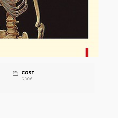
COST
6,00€