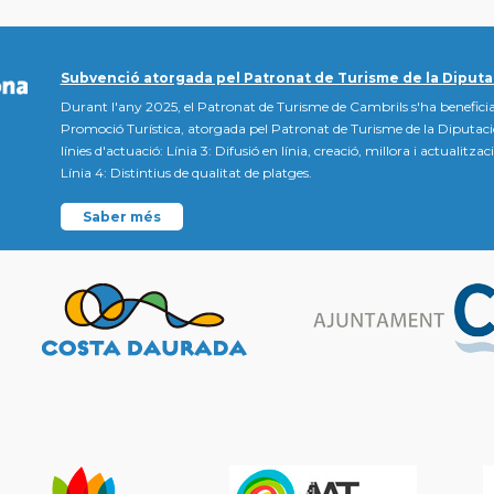
Subvenció atorgada pel Patronat de Turisme de la Diputa
Durant l'any 2025, el Patronat de Turisme de Cambrils s'ha beneficia
Promoció Turística, atorgada pel Patronat de Turisme de la Diputac
línies d'actuació: Línia 3: Difusió en línia, creació, millora i actualitz
Línia 4: Distintius de qualitat de platges.
Saber més