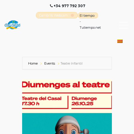
+34 977 792 307
Cambrils Webcam
El tiempo
-
Tutiempo.net
Home
Events
Teatre Infantil