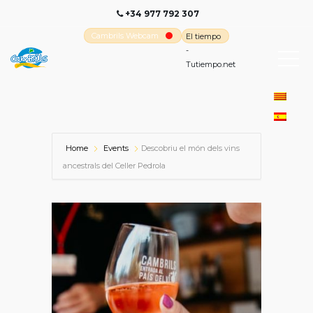
+34 977 792 307
Cambrils Webcam
El tiempo
-
Tutiempo.net
Home
Events
Descobriu el món dels vins
ancestrals del Celler Pedrola