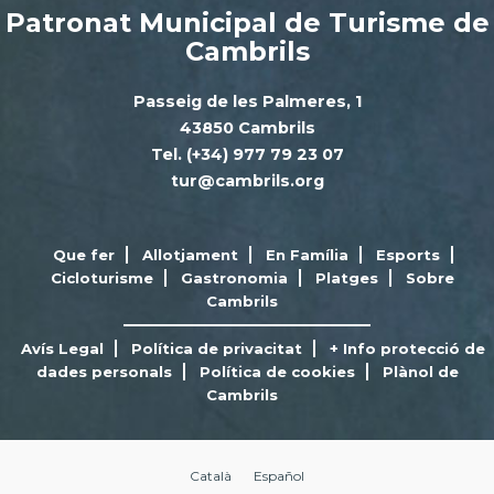
Patronat Municipal de Turisme de
Cambrils
Passeig de les Palmeres, 1
43850 Cambrils
Tel. (+34) 977 79 23 07
tur@cambrils.org
Que fer
Allotjament
En Família
Esports
Cicloturisme
Gastronomia
Platges
Sobre
Cambrils
Avís Legal
Política de privacitat
+ Info protecció de
dades personals
Política de cookies
Plànol de
Cambrils
Català
Español