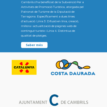
Cambrils s'ha beneficiat de la Subvenció Per a
Activitats de Promoció Turística, atorgada pel
Patronat de Turisme de la Diputació de
Tarragona. Específicament a dues línies
d'actuació: Línia 3: Difusió en línia, creació,
millora i actualització de pàgines web de
contingut turístic i Línia 4: Distintius de
qualitat de platges.
Saber més