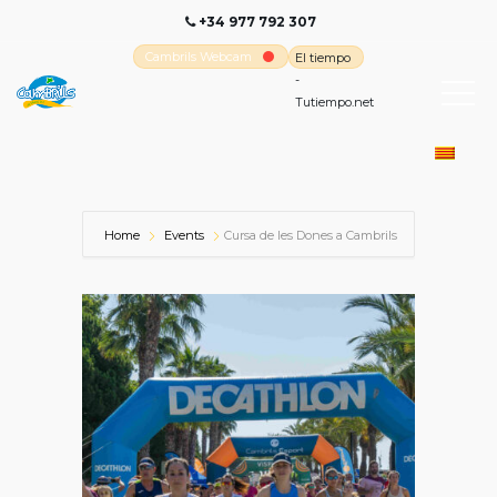
+34 977 792 307
Cambrils Webcam
El tiempo
-
Tutiempo.net
Home
Events
Cursa de les Dones a Cambrils