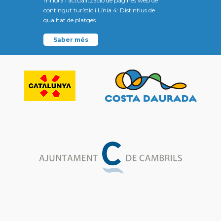
millora i actualització de pàgines web de
contingut turístic i Línia 4: Distintius de
qualitat de platges.
Saber més