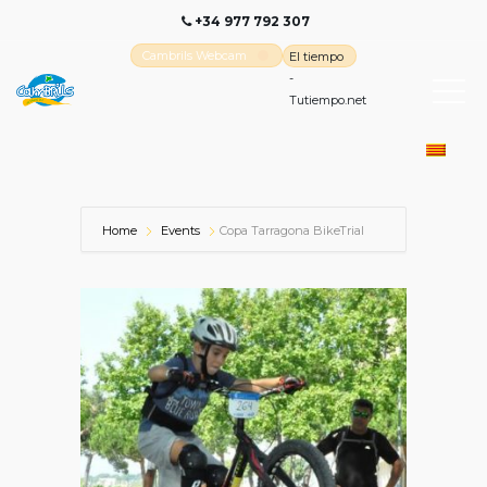
+34 977 792 307
Cambrils Webcam
El tiempo
-
Tutiempo.net
Home
Events
Copa Tarragona BikeTrial