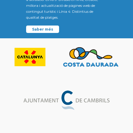
millora i actualització de pàgines web de
contingut turístic i Línia 4: Distintius de
qualitat de platges.
Saber més