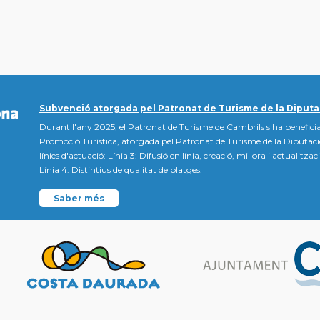
Subvenció atorgada pel Patronat de Turisme de la Diputa
Durant l'any 2025, el Patronat de Turisme de Cambrils s'ha beneficia
Promoció Turística, atorgada pel Patronat de Turisme de la Diputac
línies d'actuació: Línia 3: Difusió en línia, creació, millora i actualitz
Línia 4: Distintius de qualitat de platges.
Saber més