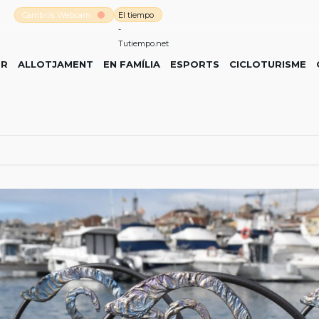
Cambrils Webcam
El tiempo
-
Tutiempo.net
ER
ALLOTJAMENT
EN FAMÍLIA
ESPORTS
CICLOTURISME