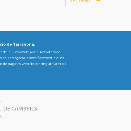
SEGÜENT
ció de Tarragona.
t de la Subvenció Per a Activitats de
ió de Tarragona. Específicament a dues
ació de pàgines web de contingut turístic i