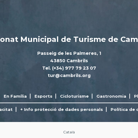
onat Municipal de Turisme de Cam
Passeig de les Palmeres, 1
43850 Cambrils
Tel. (+34) 977 79 23 07
tur@cambrils.org
En Família
Esports
Cicloturisme
Gastronomia
P
acitat
+ Info protecció de dades personals
Política de 
Català