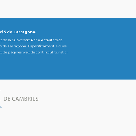
ció de Tarragona.
t de la Subvenció Per a Activitats de
ió de Tarragona. Específicament a dues
ació de pàgines web de contingut turístic i