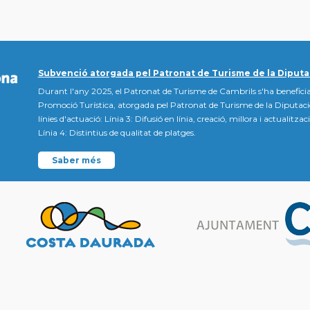
Subvenció atorgada pel Patronat de Turisme de la Diputa
Durant l'any 2025, el Patronat de Turisme de Cambrils s'ha beneficia
Promoció Turística, atorgada pel Patronat de Turisme de la Diputac
línies d'actuació: Línia 3: Difusió en línia, creació, millora i actualitz
Línia 4: Distintius de qualitat de platges.
Saber més