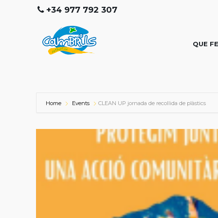
+34 977 792 307
QUE F
Home
Events
CLEAN UP jornada de recollida de plàstics