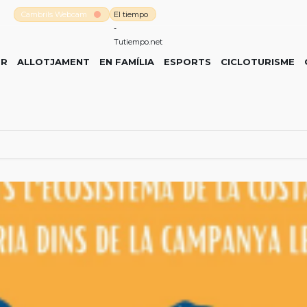
Cambrils Webcam
El tiempo
-
Tutiempo.net
ER
ALLOTJAMENT
EN FAMÍLIA
ESPORTS
CICLOTURISME