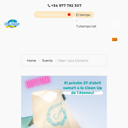
+34 977 792 307
Cambrils Webcam
El tiempo
-
Tutiempo.net
Home
Events
Clean Up a Cambrils