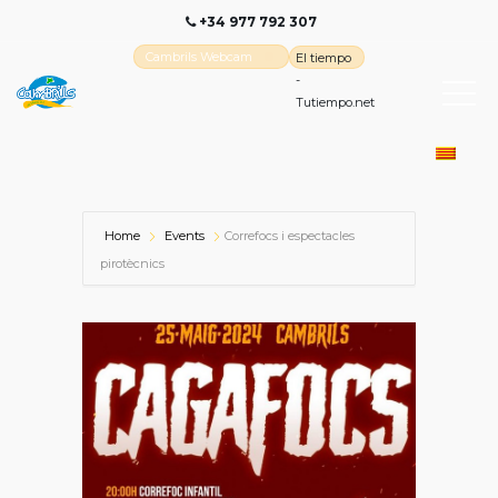
+34 977 792 307
Cambrils Webcam
El tiempo
-
Tutiempo.net
Home
Events
Correfocs i espectacles
pirotècnics