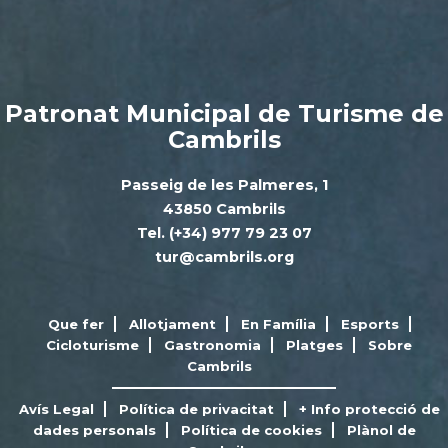
Patronat Municipal de Turisme de
Cambrils
Passeig de les Palmeres, 1
43850 Cambrils
Tel. (+34) 977 79 23 07
tur@cambrils.org
Que fer
Allotjament
En Família
Esports
Cicloturisme
Gastronomia
Platges
Sobre
Cambrils
Avís Legal
Política de privacitat
+ Info protecció de
dades personals
Política de cookies
Plànol de