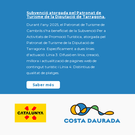
Subvenció atorgada pel Patronat de
Turisme de la Diputació de Tarragona.
Durant l'any 2025, el Patronat de Turisme de
Cambrils s'ha beneficiat de la Subvenció Per a
Activitats de Promoció Turística, atorgada pel
Patronat de Turisme de la Diputació de
Tarragona. Específicament a dues línies
d'actuació: Línia 3: Difusió en línia, creació,
millora i actualització de pàgines web de
contingut turístic i Línia 4: Distintius de
qualitat de platges.
Saber més