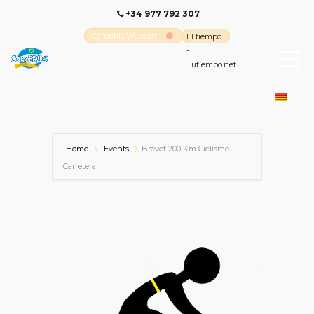
+34 977 792 307
Cambrils Webcam
El tiempo
-
Tutiempo.net
Home
Events
Brevet 200 Km Ciclisme
Carretera