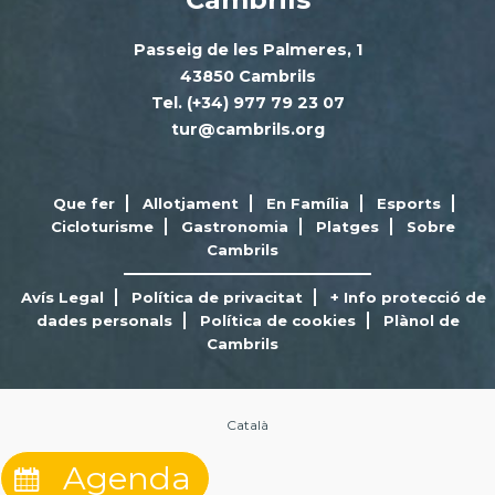
Passeig de les Palmeres, 1
43850 Cambrils
Tel. (+34) 977 79 23 07
tur@cambrils.org
Que fer
Allotjament
En Família
Esports
Cicloturisme
Gastronomia
Platges
Sobre
Cambrils
Avís Legal
Política de privacitat
+ Info protecció de
dades personals
Política de cookies
Plànol de
Cambrils
Català