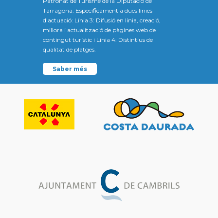
Patronat de Turisme de la Diputació de
Tarragona. Específicament a dues línies
d'actuació: Línia 3: Difusió en línia, creació,
millora i actualització de pàgines web de
contingut turístic i Línia 4: Distintius de
qualitat de platges.
Saber més