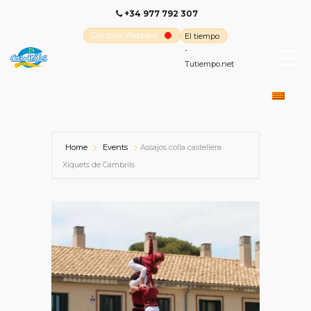
+34 977 792 307
Cambrils Webcam
El tiempo
-
Tutiempo.net
Home
Events
Assajos colla castellera
Xiquets de Cambrils