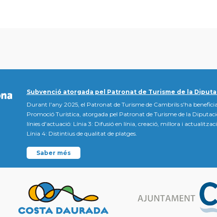
Subvenció atorgada pel Patronat de Turisme de la Diputa
Durant l'any 2025, el Patronat de Turisme de Cambrils s'ha beneficia
Promoció Turística, atorgada pel Patronat de Turisme de la Diputac
línies d'actuació: Línia 3: Difusió en línia, creació, millora i actualitz
Línia 4: Distintius de qualitat de platges.
Saber més