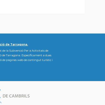
ció de Tarragona.
t de la Subvenció Per a Activitats de
ió de Tarragona. Específicament a dues
ació de pàgines web de contingut turístic i