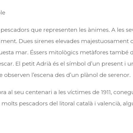
ble
 pescadors que representen les ànimes. A les 
gament. Dues sirenes elevades majestuosament q
esta mar. Éssers mitològics metàfores també dels
scar. El petit Adrià és el símbol d’un present i un
e observen l’escena des d’un plànol de serenor.
l seu centenari a les víctimes de 1911, conegu
 molts pescadors del litoral català i valencià, alg