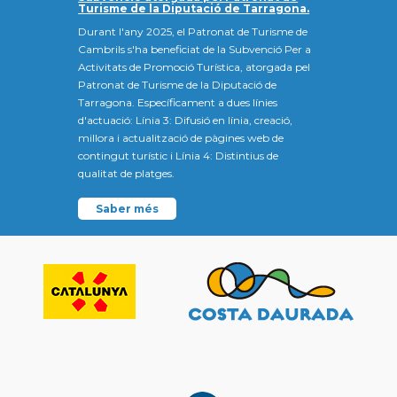
Turisme de la Diputació de Tarragona.
Durant l'any 2025, el Patronat de Turisme de
Cambrils s'ha beneficiat de la Subvenció Per a
Activitats de Promoció Turística, atorgada pel
Patronat de Turisme de la Diputació de
Tarragona. Específicament a dues línies
d'actuació: Línia 3: Difusió en línia, creació,
millora i actualització de pàgines web de
contingut turístic i Línia 4: Distintius de
qualitat de platges.
Saber més