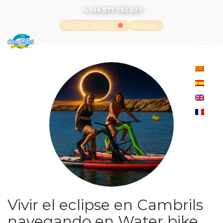
+34 977 792 307
Cambrils Webcam
El tiempo
-
Tutiempo.net
Vivir el eclipse en Cambrils
navegando en Water bike