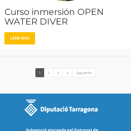
Curso inmersión OPEN
WATER DIVER
LEER MÁS
1
2
3
4
Siguiente
Subvenció atorgada pel Patronat de