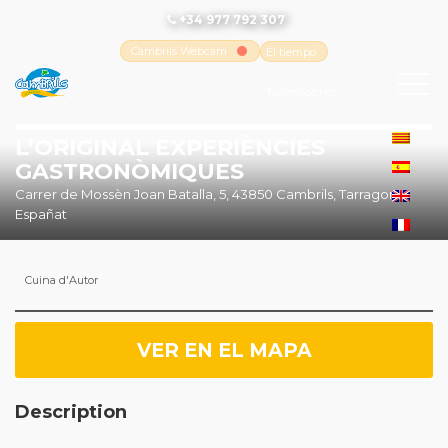
+34 977 792 307
Cambrils Webcam
El tiempo
-
Tutiempo.net
L’ORIGINAL EXPERIÈNCIES
GASTRONÒMIQUES
Carrer de Mossèn Joan Batalla, 5, 43850 Cambrils, Tarragona,
Españat
Cuina d'Autor
VER EN EL MAPA
Description