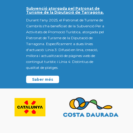
Subvenció atorgada pel Patronat de
Turisme de la Diputació de Tarragona.
Durant l'any 2025, el Patronat de Turisme de
Cambrils s'ha beneficiat de la Subvenció Per a
Activitats de Promoció Turística, atorgada pel
Patronat de Turisme de la Diputació de
Tarragona. Específicament a dues línies
d'actuació: Línia 3: Difusió en línia, creació,
millora i actualització de pàgines web de
contingut turístic i Línia 4: Distintius de
qualitat de platges.
Saber més