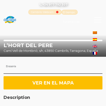
+34 977 792 307
Cambrils Webcam
El tiempo
-
Tutiempo.net
L’HORT DEL PERE
Camí Vell de Montbrió, s/n, 43850 Cambrils, Tarragona, España
Brasería
VER EN EL MAPA
Description