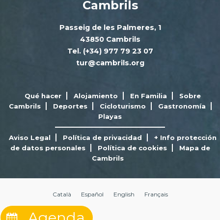
Cambrils
Passeig de les Palmeres, 1
43850 Cambrils
Tel. (+34) 977 79 23 07
tur@cambrils.org
Qué hacer
Alojamiento
En Familia
Sobre
Cambrils
Deportes
Cicloturismo
Gastronomía
Playas
Aviso Legal
Política de privacidad
+ Info protección
de datos personales
Política de cookies
Mapa de
Cambrils
Català
Español
English
Français