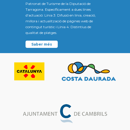
Patronat de Turisme de la Diputació de
Tarragona. Específicament a dues línies
d'actuació: Línia 3: Difusió en línia, creació,
millora i actualització de pàgines web de
contingut turístic i Línia 4: Distintius de
qualitat de platges.
Saber més