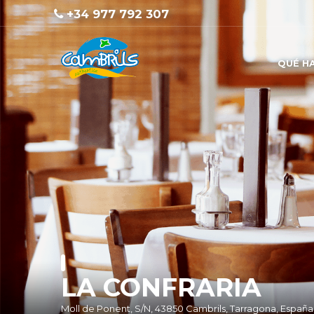
+34 977 792 307
QUÉ H
LA CONFRARIA
Moll de Ponent, S/N, 43850 Cambrils, Tarragona, España