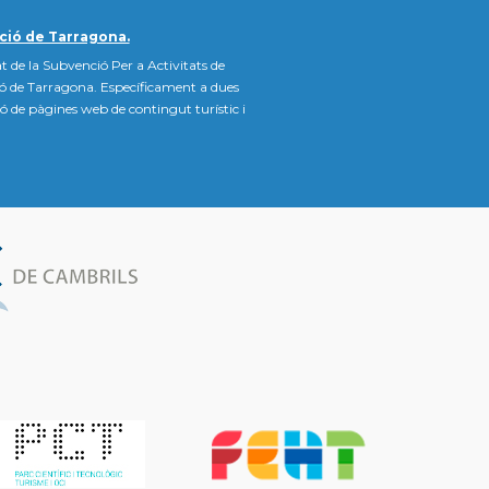
ció de Tarragona.
t de la Subvenció Per a Activitats de
ió de Tarragona. Específicament a dues
ació de pàgines web de contingut turístic i