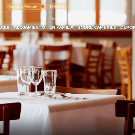
Cambrils Webcam
El tiempo
-
Tutiempo.net
ACER
ALOJAMIENTO
EN FAMILIA
SOBRE CAMBRILS
DEPO