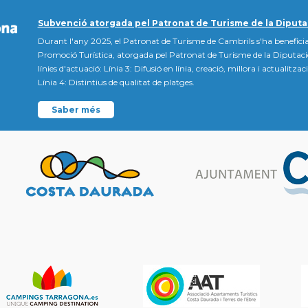
Subvenció atorgada pel Patronat de Turisme de la Diputa
Durant l'any 2025, el Patronat de Turisme de Cambrils s'ha beneficia
Promoció Turística, atorgada pel Patronat de Turisme de la Diputac
línies d'actuació: Línia 3: Difusió en línia, creació, millora i actualitz
Línia 4: Distintius de qualitat de platges.
Saber més