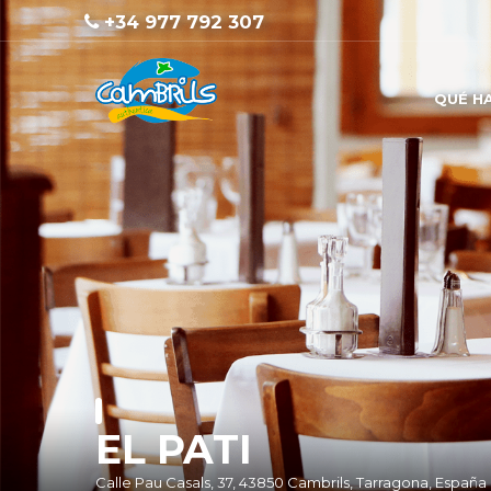
+34 977 792 307
QUÉ H
EL PATI
Calle Pau Casals, 37, 43850 Cambrils, Tarragona, España