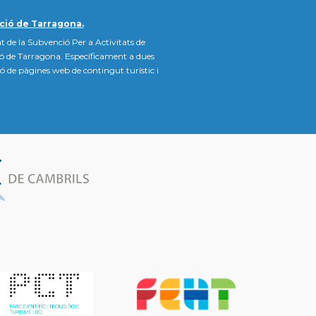
ció de Tarragona.
t de la Subvenció Per a Activitats de
ió de Tarragona. Específicament a dues
ació de pàgines web de contingut turístic i