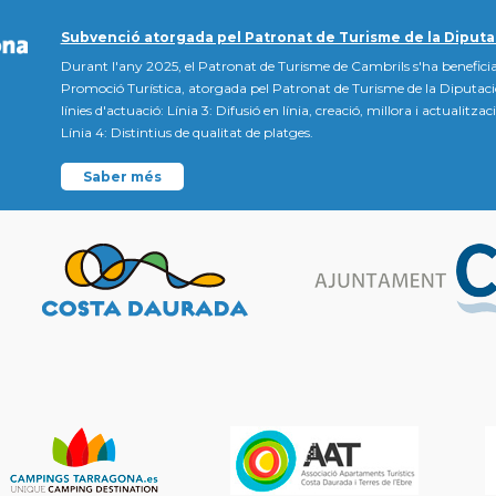
Subvenció atorgada pel Patronat de Turisme de la Diputa
Durant l'any 2025, el Patronat de Turisme de Cambrils s'ha beneficia
Promoció Turística, atorgada pel Patronat de Turisme de la Diputac
línies d'actuació: Línia 3: Difusió en línia, creació, millora i actualitz
Línia 4: Distintius de qualitat de platges.
Saber més