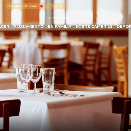
Cambrils Webcam
El tiempo
-
Tutiempo.net
ACER
ALOJAMIENTO
EN FAMILIA
SOBRE CAMBRILS
DEPO