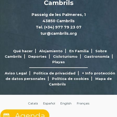
Cambrils
Passeig de les Palmeres, 1
43850 Cambrils
Tel. (+34) 977 79 23 07
tur@cambrils.org
Qué hacer
Alojamiento
En Familia
Sobre
Cambrils
Deportes
Cicloturismo
Gastronomía
Playas
Aviso Legal
Política de privacidad
+ Info protección
de datos personales
Política de cookies
Mapa de
Cambrils
Català
Español
English
Français