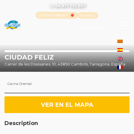
+34 977 792 307
Cambrils Webcam
El tiempo
-
Tutiempo.net
CIUDAD FELIZ
Carrer de les Drassanes, 10, 43850 Cambrils, Tarragona, España
Cocina Oriental
VER EN EL MAPA
Description