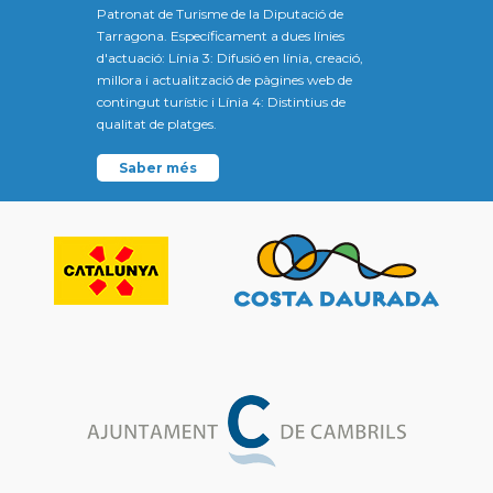
Patronat de Turisme de la Diputació de
Tarragona. Específicament a dues línies
d'actuació: Línia 3: Difusió en línia, creació,
millora i actualització de pàgines web de
contingut turístic i Línia 4: Distintius de
qualitat de platges.
Saber més