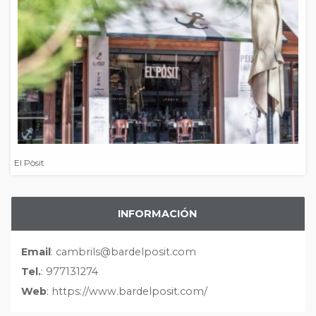
El Pòsit
INFORMACIÓN
Email
: cambrils@bardelposit.com
Tel.
: 977131274
Web
: https://www.bardelposit.com/