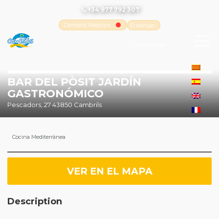
+34 977 792 307
Cambrils Webcam
El tiempo
-
Tutiempo.net
BAR DEL PÒSIT JARDÍN
GASTRONÓMICO
Pescadors, 27 43850 Cambrils
Cocina Mediterránea
VER EN EL MAPA
Description